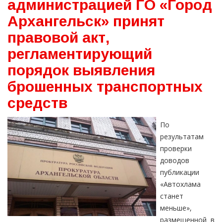
администрацией ГО «Город
Архангельск» принят
правовой акт,
регламентирующий
порядок выявления
брошенных транспортных
средств
По
результатам
проверки
доводов
публикации
«Автохлама
станет
меньше»,
размещенной в