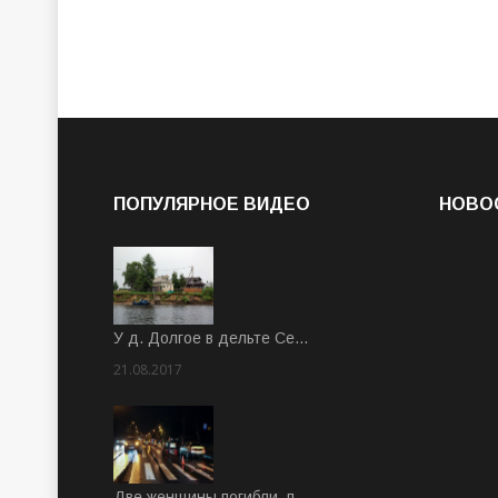
ПОПУЛЯРНОЕ ВИДЕО
НОВО
У д. Долгое в дельте Се…
21.08.2017
Rate: 3.63
Две женщины погибли, п…