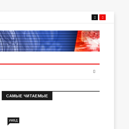
САМЫЕ ЧИТАЕМЫЕ
Информация о состоянии
операт…
УМВД