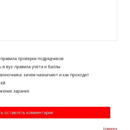
- правила проверки подрядчиков
 в вуз: правила учёта и баллы
воночника: зачем назначают и как проходит
тей
ожение заранее
ть оставлять комментарии
Наверх