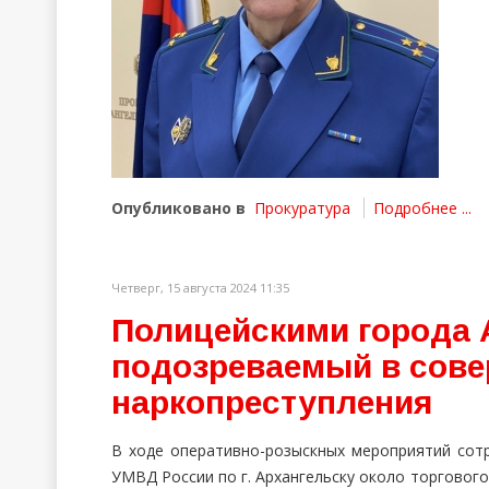
Опубликовано в
Прокуратура
Подробнее ...
Четверг, 15 августа 2024 11:35
Полицейскими города 
подозреваемый в сов
наркопреступления
В ходе оперативно-розыскных мероприятий сот
УМВД России по г. Архангельску около торгового