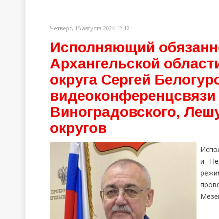
Четверг, 15 августа 2024 12:12
Исполняющий обязанн
Архангельской области
округа Сергей Белогур
видеоконференцсвязи
Виноградовского, Лешу
округов
Испо
и Не
режи
пров
Мезен