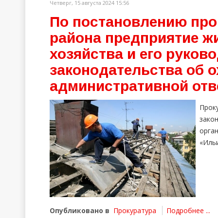
Четверг, 15 августа 2024 15:56
По постановлению про
района предприятие 
хозяйства и его руков
законодательства об о
административной отв
Прок
зако
орга
«Ильи
Опубликовано в
Прокуратура
Подробнее ...