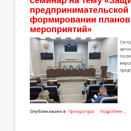
семинар на тему «Защи
предпринимательской 
формировании планов 
мероприятий»
Сего
авто
посв
меро
предп
Опубликовано в
Прокуратура
Подробнее ...