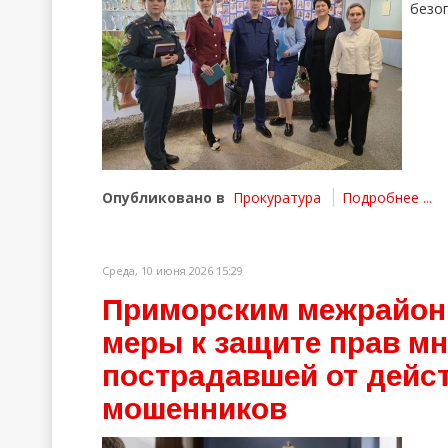
безоп
Опубликовано в
Прокуратура
Подробнее ...
Среда, 10 июня 2026 15:29
Приморским межрайон
меры к защите прав мн
пострадавшей от дейс
мошенников