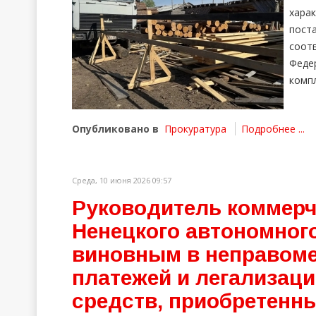
хара
пост
соот
Феде
компл
Опубликовано в
Прокуратура
Подробнее ...
Среда, 10 июня 2026 09:57
Руководитель коммерч
Ненецкого автономного
виновным в неправоме
платежей и легализац
средств, приобретенны