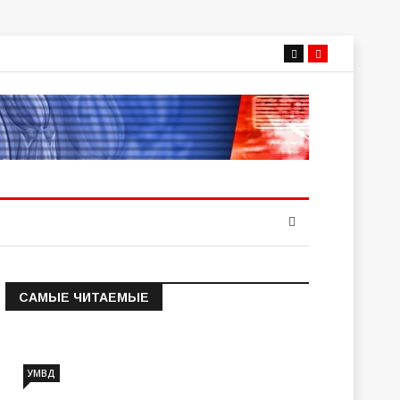
САМЫЕ ЧИТАЕМЫЕ
Информация о состоянии
операт…
УМВД