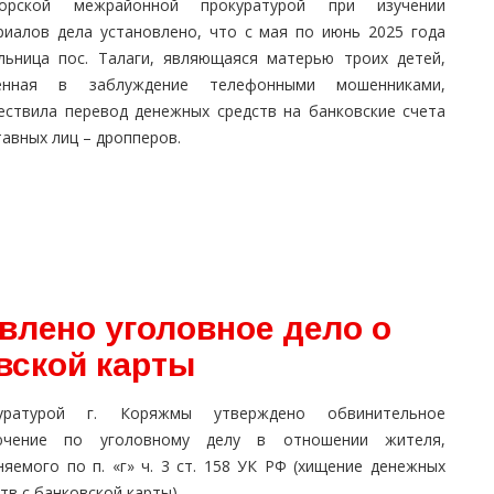
орской межрайонной прокуратурой при изучении
риалов дела установлено, что с мая по июнь 2025 года
льница пос. Талаги, являющаяся матерью троих детей,
енная в заблуждение телефонными мошенниками,
ествила перевод денежных средств на банковские счета
авных лиц – дропперов.
влено уголовное дело о
вской карты
уратурой г. Коряжмы утверждено обвинительное
ючение по уголовному делу в отношении жителя,
няемого по п. «г» ч. 3 ст. 158 УК РФ (хищение денежных
тв с банковской карты).