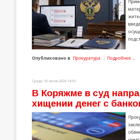
Прим
мате
жите
введ
осущ
подст
Опубликовано в
Прокуратура
Подробнее ...
Среда, 10 июня 2026 14:03
В Коряжме в суд напра
хищении денег с банко
Прок
закл
обви
средс