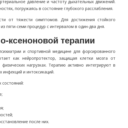
ртериальное давление и частоту дыхательных движений.
остях, погружаясь в состояние глубокого расслабления.
сти от тяжести симптомов. Для достижения стойкого
из пяти-семи процедур с интервалом в один-два дня.
но-ксеноновой терапии
психиатрии и спортивной медицине для форсированного
ботает как нейропротектор, защищая клетки мозга от
 физических нагрузках. Терапию активно интегрируют в
 инфекций и интоксикаций.
 состояний:
е;
я;
остей;
сстановление после них.