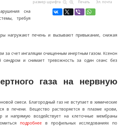
размер шрифта
Печать
Эл. почта
нарушения сна
стемы, требуя
оры нагружают печень и вызывают привыкание, снижая
зи за счет ингаляции очищенным инертным газом. Ксенон
й синдром и снимает тревожность за один сеанс без
ертного газа на нервную
новой смеси. Благородный газ не вступает в химические
ся в печени. Вещество растворяется в плазме крови,
ер и напрямую воздействует на клеточные мембраны
комиться
подробнее
в профильных исследованиях по