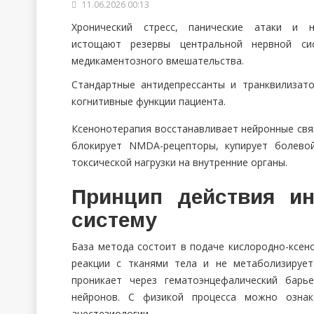
11.06.2026 00:13
Хронический стресс, панические атаки и 
истощают резервы центральной нервной си
медикаментозного вмешательства.
Стандартные антидепрессанты и транквилизат
когнитивные функции пациента.
Ксенонотерапия восстанавливает нейронные свя
блокирует NMDA-рецепторы, купирует болево
токсической нагрузки на внутренние органы.
Принцип действия ин
систему
База метода состоит в подаче кислородно-ксено
реакции с тканями тела и не метаболизирует
проникает через гематоэнцефалический барь
нейронов. С физикой процесса можно озна
анестезиологии.