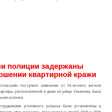
ми полиции задержаны
ршении квартирной кражи
тласский» поступило заявление от 34-летнего жителя
вартиры, расположенной в доме на улице Ульянова, была
ьная колонка.
отрудниками уголовного розыска были установлены и
пления. Ими оказались двое молодых людей 2005 и 2006