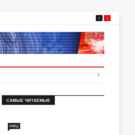
САМЫЕ ЧИТАЕМЫЕ
Информация о состоянии
операт…
УМВД