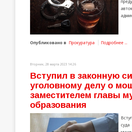
пред
авто
админ
Опубликовано в
Прокуратура
Подробнее ...
Вторник, 28 марта 2023 14:26
Вступил в законную си
уголовному делу о мо
заместителем главы м
образования
Всту
суда
муни