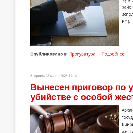
рай
испол
РФ).
Опубликовано в
Прокуратура
Подробнее ...
Вторник, 28 марта 2023 14:16
Вынесен приговор по 
убийстве с особой же
Арха
госу
Вино
жесто