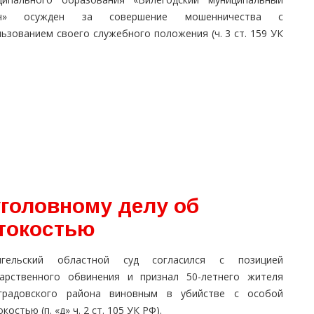
он» осужден за совершение мошенничества с
ьзованием своего служебного положения (ч. 3 ст. 159 УК
уголовному делу об
стокостью
нгельский областной суд согласился с позицией
дарственного обвинения и признал 50-летнего жителя
градовского района виновным в убийстве с особой
костью (п. «д» ч. 2 ст. 105 УК РФ).