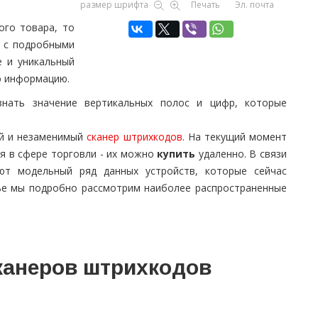
размер шрифта
Печать
Эл. почта
ого товара, то
я с подробными
е и уникальный
ю информацию.
нать значение вертикальных полос и цифр, которые
ый и незаменимый
сканер штрихкодов
. На текущий момент
я в сфере торговли - их можно
купить
удаленно. В связи
яют модельный ряд данных устройств, которые сейчас
тье мы подробно рассмотрим наиболее распространенные
канеров штрихкодов