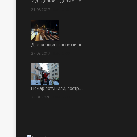
У д. Долгое в дельте Се…
21.08.2017
Rate: 3.63
Две женщины погибли, п…
27.08.2017
Rate: 5.00
Пожар потушили, постр…
23.01.2020
Rate: 2.00