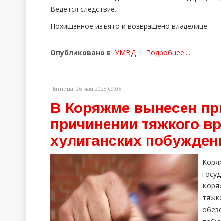
Ведется следствие.
Похищенное изъято и возвращено владелице.
Опубликовано в
УМВД
Подробнее ...
Пятница, 26 мая 2023 09:05
В Коряжме вынесен при
причинении тяжкого в
хулиганских побужден
Коря
госу
Коряж
тяжк
обез