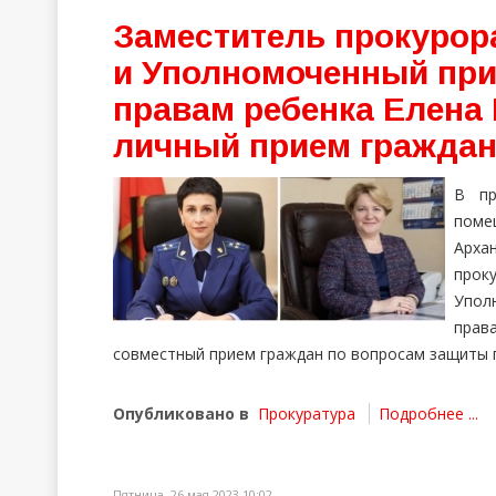
Заместитель прокурор
и Уполномоченный при
правам ребенка Елена
личный прием гражда
В пр
помещ
Арха
прок
Упол
прав
совместный прием граждан по вопросам защиты п
Опубликовано в
Прокуратура
Подробнее ...
Пятница, 26 мая 2023 10:02