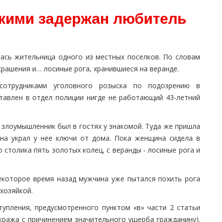
кими задержан любитель
ась жительница одного из местных поселков. По словам
крашения и… лосиные рога, хранившиеся на веранде.
сотрудниками уголовного розыска по подозрению в
тавлен в отдел полиции нигде не работающий 43-летний
злоумышленник был в гостях у знакомой. Туда же пришла
на украл у нее ключи от дома. Пока женщина сидела в
го столика пять золотых колец, с веранды - лосиные рога и
екоторое время назад мужчина уже пытался похить рога
хозяйкой.
упления, предусмотренного пунктом «в» части 2 статьи
кража с причинением значительного ущерба гражданину).