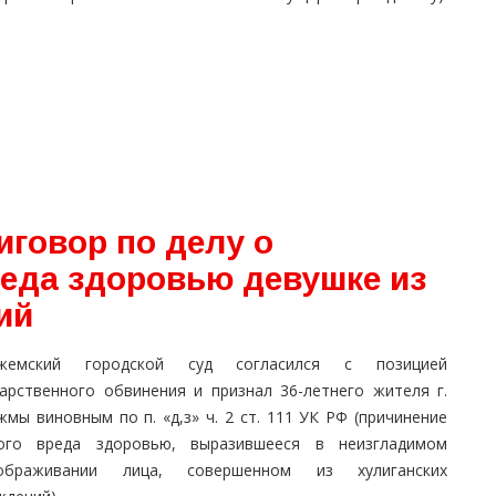
говор по делу о
реда здоровью девушке из
ий
жемский городской суд согласился с позицией
дарственного обвинения и признал 36-летнего жителя г.
мы виновным по п. «д,з» ч. 2 ст. 111 УК РФ (причинение
ого вреда здоровью, выразившееся в неизгладимом
ображивании лица, совершенном из хулиганских