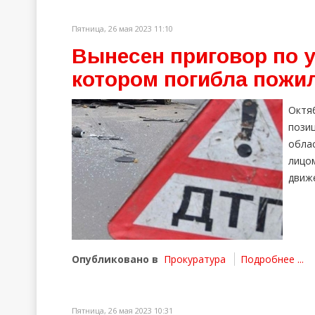
Пятница, 26 мая 2023 11:10
Вынесен приговор по у
котором погибла пожи
Октя
пози
облас
лицо
движ
Опубликовано в
Прокуратура
Подробнее ...
Пятница, 26 мая 2023 10:31