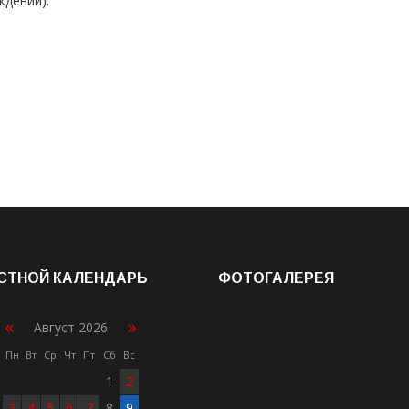
ждений).
СТНОЙ КАЛЕНДАРЬ
ФОТОГАЛЕРЕЯ
«
»
Август 2026
Пн
Вт
Ср
Чт
Пт
Сб
Вс
1
2
3
4
5
6
7
8
9