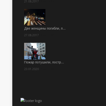
21.08.2017
Rate: 3.63
Две женщины погибли, п…
27.08.2017
Rate: 5.00
Пожар потушили, постр…
23.01.2020
Rate: 2.00