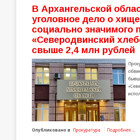
В Архангельской облас
уголовное дело о хищ
социально значимого 
«Северодвинский хлеб
свыше 2,4 млн рублей
Прок
обви
бывш
«Се
испол
Опубликовано в
Прокуратура
Подробнее ...