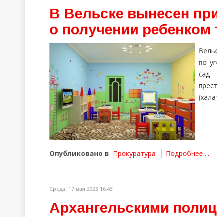
В Вельске вынесен пр
о получении ребенком 
Вель
по у
сад 
прес
(хала
Опубликовано в
Прокуратура
Подробнее ...
Среда, 17 мая 2023 16:43
Архангельскими полиц