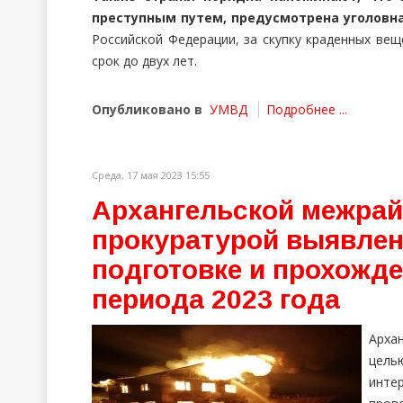
преступным путем, предусмотрена уголовна
Российской Федерации, за скупку краденных ве
срок до двух лет.
Опубликовано в
УМВД
Подробнее ...
Среда, 17 мая 2023 15:55
Архангельской межра
прокуратурой выявлен
подготовке и прохожд
периода 2023 года
Арха
цель
инте