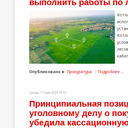
выполнить работы по
Котл
исп
уста
Котл
усл
лесо
кабел
Опубликовано в
Прокуратура
Подробнее ...
Среда, 17 мая 2023 10:22
Принципиальная позиц
уголовному делу о пок
убедила кассационную