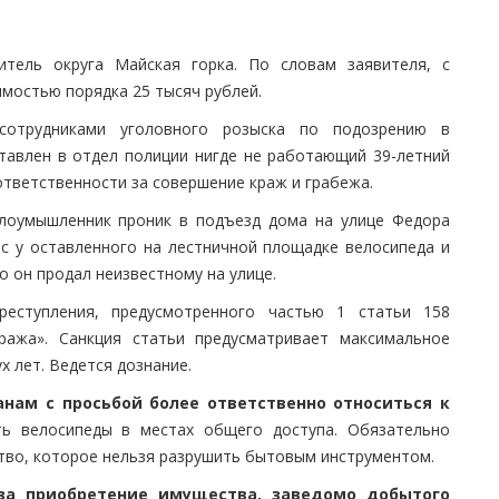
итель округа Майская горка. По словам заявителя, с
имостью порядка 25 тысяч рублей.
сотрудниками уголовного розыска по подозрению в
тавлен в отдел полиции нигде не работающий 39-летний
ответственности за совершение краж и грабежа.
лоумышленник проник в подъезд дома на улице Федора
с у оставленного на лестничной площадке велосипеда и
о он продал неизвестному на улице.
еступления, предусмотренного частью 1 статьи 158
ража». Санкция статьи предусматривает максимальное
х лет. Ведется дознание.
нам с просьбой более ответственно относиться к
ь велосипеды в местах общего доступа. Обязательно
тво, которое нельзя разрушить бытовым инструментом.
за приобретение имущества, заведомо добытого