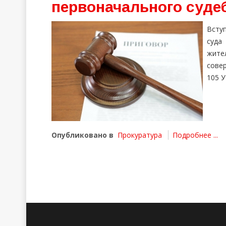
первоначального суде
Всту
суда
жите
совер
105 У
Опубликовано в
Прокуратура
Подробнее ...