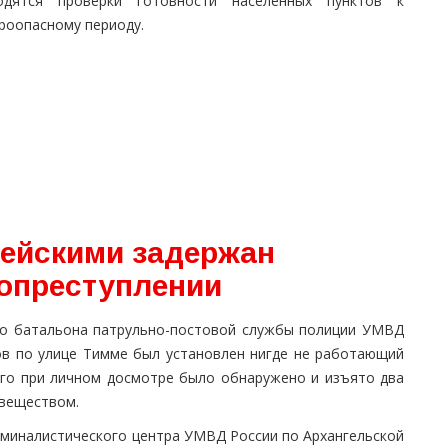
одятся проверки готовности населенных пунктов к
роопасному периоду.
ейскими задержан
опреступлении
го батальона патрульно-постовой службы полиции УМВД
мов по улице Тимме был установлен нигде не работающий
ого при личном досмотре было обнаружено и изъято два
 веществом.
иминалистического центра УМВД России по Архангельской