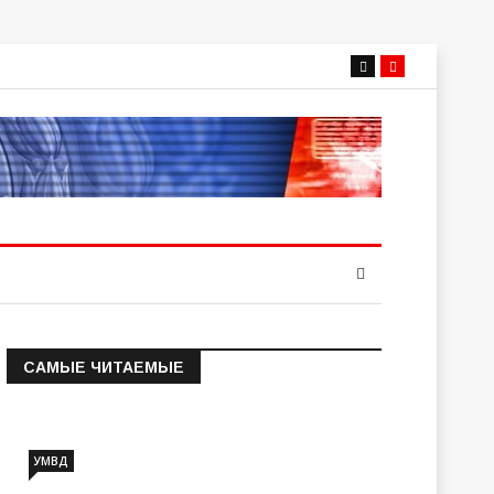
САМЫЕ ЧИТАЕМЫЕ
Информация о состоянии
операт…
УМВД