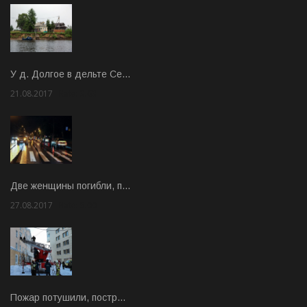
У д. Долгое в дельте Се…
21.08.2017
Rate: 3.63
Две женщины погибли, п…
27.08.2017
Rate: 5.00
Пожар потушили, постр…