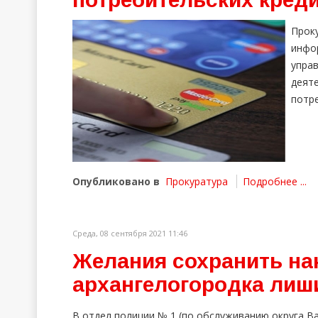
Прок
инфо
упра
деят
потре
Опубликовано в
Прокуратура
Подробнее ...
Среда, 08 сентября 2021 11:46
Желания сохранить на
архангелогородка лиш
В отдел полиции № 1 (по обслуживанию округа В