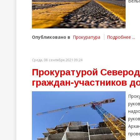
Вельс
Опубликовано в
Прокуратура
Подробнее ...
Среда, 08 сентября 2021 09:24
Прокуратурой Северод
граждан-участников д
Прок
руко
надз
рук
Арха
пров