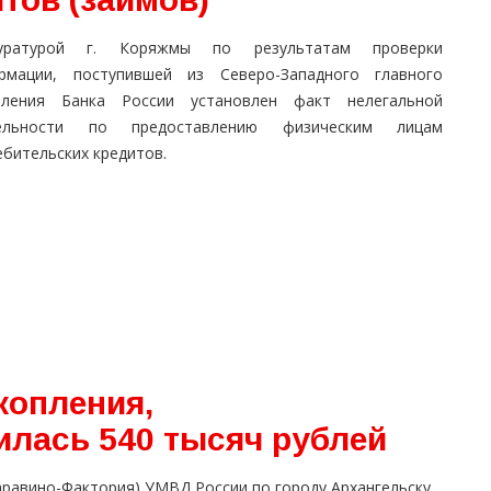
уратурой г. Коряжмы по результатам проверки
рмации, поступившей из Северо-Западного главного
вления Банка России установлен факт нелегальной
ельности по предоставлению физическим лицам
бительских кредитов.
копления,
илась 540 тысяч рублей
аравино-Фактория) УМВД России по городу Архангельску