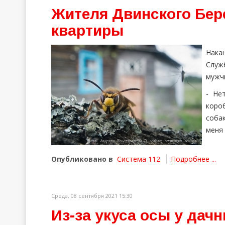
Жителя Двинского Бер
квартиры
Нака
Служ
мужч
- Не
коро
собак
меня 
Опубликовано в
Система 112
Подробнее ...
Среда, 08 сентября 2021 15:30
Из-за укуса осы у дач