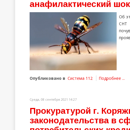
анафилактический шок
Об эт
СНТ 
почу
прояв
Опубликовано в
Система 112
Подробнее ...
Среда, 08 сентября 2021 14:27
Прокуратурой г. Коря
законодательства в с
потребительских креди