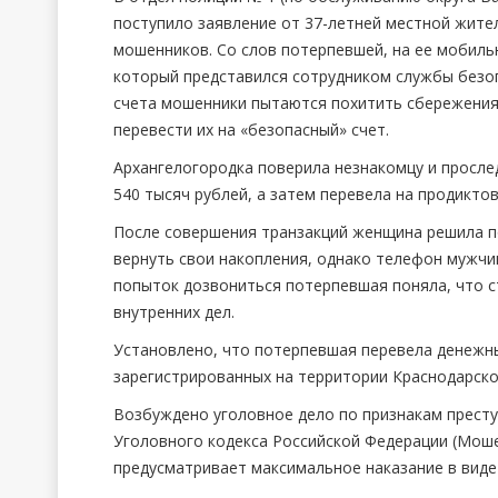
поступило заявление от 37-летней местной жите
мошенников. Со слов потерпевшей, на ее мобиль
который представился сотрудником службы безоп
счета мошенники пытаются похитить сбережения
перевести их на «безопасный» счет.
Архангелогородка поверила незнакомцу и просле
540 тысяч рублей, а затем перевела на продикто
После совершения транзакций женщина решила по
вернуть свои накопления, однако телефон мужчи
попыток дозвониться потерпевшая поняла, что с
внутренних дел.
Установлено, что потерпевшая перевела денежн
зарегистрированных на территории Краснодарско
Возбуждено уголовное дело по признакам престу
Уголовного кодекса Российской Федерации (Моше
предусматривает максимальное наказание в виде