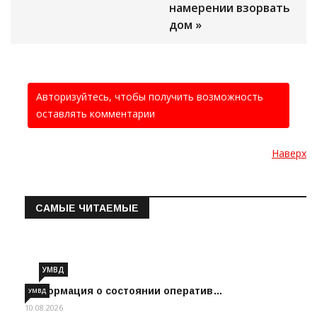
намерении взорвать
дом »
Авторизуйтесь, чтобы получить возможность
оставлять комментарии
Наверх
САМЫЕ ЧИТАЕМЫЕ
Информация о состоянии операт…
УМВД
Информация о состоянии оператив…
УМВД
10.08.2026