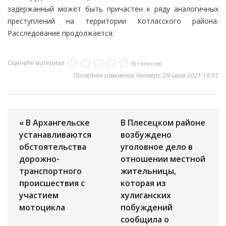
задержанный может быть причастен к ряду аналогичных
преступлений на территории Котласского района.
Расследование продолжается.
Оцените материал
(0 голосов)
Последнее изменение Четверг, 29 июля 2021 18:05
« В Архангельске
В Плесецком районе
устанавливаются
возбуждено
обстоятельства
уголовное дело в
дорожно-
отношении местной
транспортного
жительницы,
происшествия с
которая из
участием
хулиганских
мотоцикла
побуждений
сообщила о