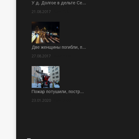
У д. Долгое в дельте Се…
21.08.2017
Rate: 3.63
Две женщины погибли, п…
27.08.2017
Rate: 5.00
Пожар потушили, постр…
23.01.2020
Rate: 2.00