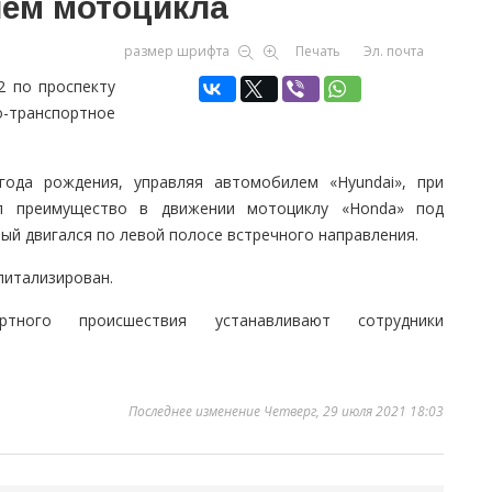
ием мотоцикла
размер шрифта
Печать
Эл. почта
2 по проспекту
ранспортное
года рождения, управляя автомобилем «Hyundai», при
л преимущество в движении мотоциклу «Honda» под
ый двигался по левой полосе встречного направления.
питализирован.
ортного происшествия устанавливают сотрудники
Последнее изменение Четверг, 29 июля 2021 18:03