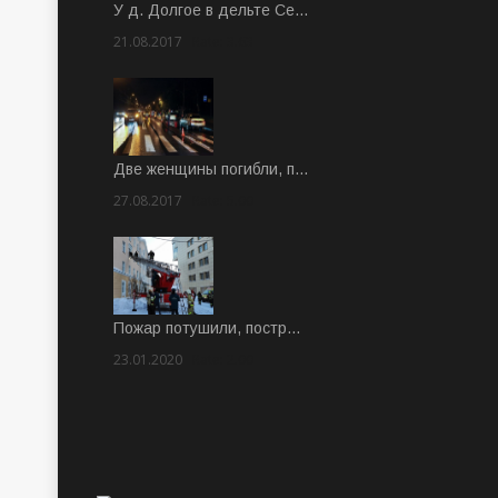
У д. Долгое в дельте Се…
21.08.2017
Rate: 3.63
Две женщины погибли, п…
27.08.2017
Rate: 5.00
Пожар потушили, постр…
23.01.2020
Rate: 2.00