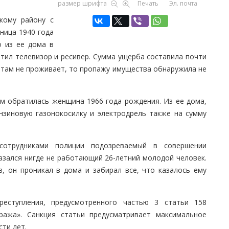
размер шрифта
Печать
Эл. почта
кому району с
ница 1940 года
о из ее дома в
тил телевизор и ресивер. Сумма ущерба составила почти
 там не проживает, то пропажу имущества обнаружила не
ем обратилась женщина 1966 года рождения. Из ее дома,
нзиновую газонокосилку и электродрель также на сумму
сотрудниками полиции подозреваемый в совершении
азался нигде не работающий 26-летний молодой человек.
в, он проникал в дома и забирал все, что казалось ему
еступления, предусмотренного частью 3 статьи 158
ража». Санкция статьи предусматривает максимальное
сти лет.