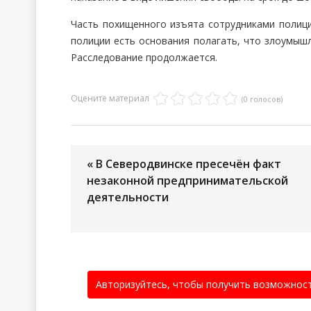
Часть похищенного изъята сотрудниками полици
полиции есть основания полагать, что злоумыш
Расследование продолжается.
Оцените материал
(0 голосов)
« В Северодвинске пресечён факт
незаконной предпринимательской
деятельности
Авторизуйтесь, чтобы получить возможнос