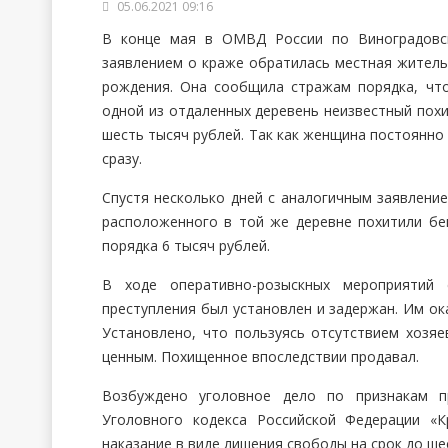
05.06.2021 09:16
В конце мая в ОМВД России по Виноградовс
заявлением о краже обратилась местная житель
рождения. Она сообщила стражам порядка, чт
одной из отдаленных деревень неизвестный похи
шесть тысяч рублей. Так как женщина постоянно
сразу.
Спустя несколько дней с аналогичным заявлени
расположенного в той же деревне похитили бе
порядка 6 тысяч рублей.
В ходе оперативно-розыскных мероприятий 
преступления был установлен и задержан. Им ок
Установлено, что пользуясь отсутствием хозяе
ценным. Похищенное впоследствии продавал.
Возбуждено уголовное дело по признакам пр
Уголовного кодекса Российской Федерации «К
наказание в виде лишения свободы на срок до ше