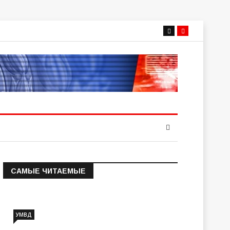
САМЫЕ ЧИТАЕМЫЕ
Информация о состоянии
операт…
УМВД