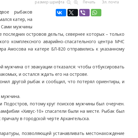
размер шрифта
Печать
Эл. почта
двое рыбаков
мался катер, на
. Сами мужчины
е последних островов дельты, севернее которых – только
ского комплексного аварийно-спасательного центра МЧС
ира Амосова на катере БЛ-820 отправились к указанному
ой мужчина от эвакуации отказался: чтобы отбуксировать
акомых, и остался ждать его на острове.
онил другой рыбак и сообщил, что потерял ориентиры, и
л мужчина.
 и Подостров, потому круг поисков мужчины был очерчен.
-амфибии «Хивус-10» спасатели были на месте. Рыбак был
 причалу в городской черте Архангельска.
ппаратуры, позволяющей устанавливать местонахождение