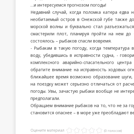
…и интересуемся прогнозом погоды!
Недавний случай, когда поломка катера едва 
необитаемый остров в Онежской губе также до
морской волны и буквально стал разъезжатьс
смастерили плот, планируя пройти на нем до
состоялось – рыбаков спасли вовремя.
- Рыбакам в такую погоду, когда температура 
воду, убедившись в исправности судна, - говор
комплексного аварийно-спасательного центр
обратите внимание на исправность ходовых огн
ближайшее время возможно образование шуги, 
на поездку может серьезно отличаться от расче
погоды. Увы, зачастую рыбаки вообще не интере
предполагали.
Обращаем внимание рыбаков на то, что не за го
становится опаснее – в море уже преобладают в
Оцените материал
(0 голосов)