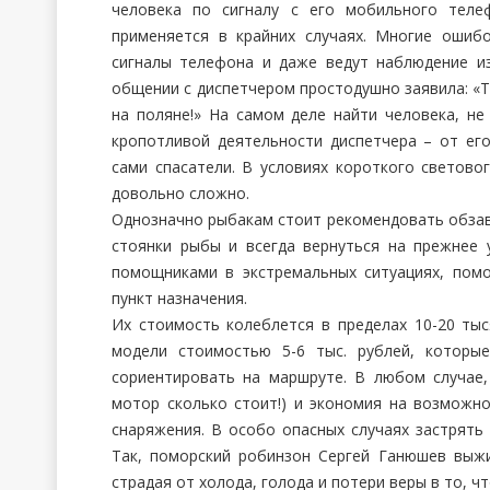
человека по сигналу с его мобильного теле
применяется в крайних случаях. Многие ошиб
сигналы телефона и даже ведут наблюдение и
общении с диспетчером простодушно заявила: «Та
на поляне!» На самом деле найти человека, не
кропотливой деятельности диспетчера – от его
сами спасатели. В условиях короткого светово
довольно сложно.
Однозначно рыбакам стоит рекомендовать обзав
стоянки рыбы и всегда вернуться на прежнее
помощниками в экстремальных ситуациях, помо
пункт назначения.
Их стоимость колеблется в пределах 10-20 тыс
модели стоимостью 5-6 тыс. рублей, которы
сориентировать на маршруте. В любом случае
мотор сколько стоит!) и экономия на возможн
снаряжения. В особо опасных случаях застрять
Так, поморский робинзон Сергей Ганюшев выж
страдая от холода, голода и потери веры в то, чт