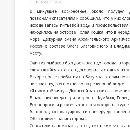
16.10.2017 10:37
В минувшее воскресенье около полудня 
позвонили спасателям и сообщили, что у них сло
исходе запасы питьевой воды и продовольствия
находились на острове Голая Кошка, что в черед
море. Дежурная смена Архангельского Арктиче
России в составе Олега Благовисного и Владим
месту.
Один из рыбаков был доставлен до города, втор
сломавшийся катер, он договорился с одним из зн
Вскоре после прибытия на базу спасателям позв
не знает, куда его отнесло на резиновой лодке.
«Я вижу табличку – Двинской заказник», - поясни
В заказник входят три острова – Кумбыш, Голец
Его попросили разжечь костер и вскоре на судне
благополучно эвакуирован и к вечеру доставлен к
Обзаводимся навигатором…
Спасатели напоминают, что у них не имеется а