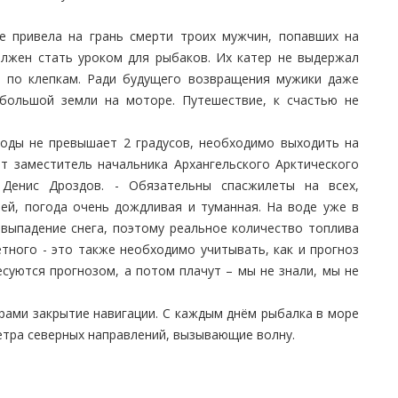
не привела на грань смерти троих мужчин, попавших на
лжен стать уроком для рыбаков. Их катер не выдержал
я по клепкам. Ради будущего возвращения мужики даже
 большой земли на моторе. Путешествие, к счастью не
воды не превышает 2 градусов, необходимо выходить на
ит заместитель начальника Архангельского Арктического
а Денис Дроздов. - Обязательны спасжилеты на всех,
ей, погода очень дождливая и туманная. На воде уже в
выпадение снега, поэтому реальное количество топлива
тного - это также необходимо учитывать, как и прогноз
суются прогнозом, а потом плачут – мы не знали, мы не
рами закрытие навигации. С каждым днём рыбалка в море
етра северных направлений, вызывающие волну.