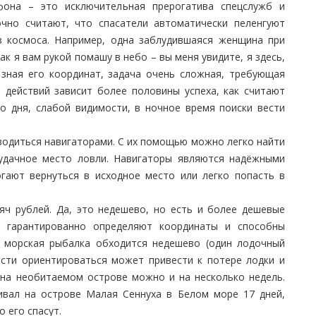
фона – это исключительная прерогатива спецслужб и
очно считают, что спасатели автоматически пеленгуют
з космоса. Например, одна заблудившаяся женщина при
к я вам рукой помашу в небо – вы меня увидите, я здесь,
 зная его координат, задача очень сложная, требующая
 действий зависит более половины успеха, как считают
го дня, слабой видимости, в ночное время поиски вести
одиться навигаторами. С их помощью можно легко найти
 удачное место ловли. Навигаторы являются надёжными
гают вернуться в исходное место или легко попасть в
яч рублей. Да, это недешево, но есть и более дешевые
е гарантированно определяют координаты и способны
, морская рыбалка обходится недешево (один лодочный
ости ориентироваться может привести к потере лодки и
 на необитаемом острове можно и на несколько недель.
ивал на острове Малая Сеннуха в Белом море 17 дней,
о его спасут.