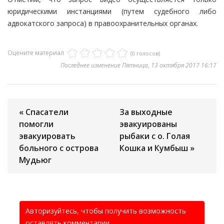
юридическими инстанциями (путем судебного либо
адвокатского запроса) в правоохранительных органах.
Оцените материал
(0 голосов)
Последнее изменение Пятница, 13 октября 2017 16:17
« Спасатели
За выходные
помогли
эвакуированы
эвакуировать
рыбаки с о. Голая
больного с острова
Кошка и Кумбыш »
Мудьюг
Авторизуйтесь, чтобы получить возможность
оставлять комментарии