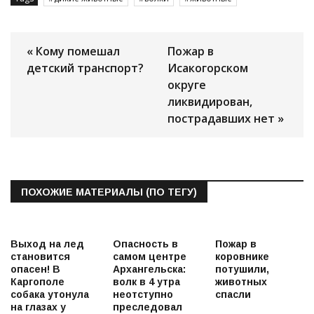
« Кому помешал
Пожар в
детский транспорт?
Исакогорском
округе
ликвидирован,
пострадавших нет »
ПОХОЖИЕ МАТЕРИАЛЫ (ПО ТЕГУ)
Выход на лед
Опасность в
Пожар в
становится
самом центре
коровнике
опасен! В
Архангельска:
потушили,
Каргополе
волк в 4 утра
животных
собака утонула
неотступно
спасли
на глазах у
преследовал