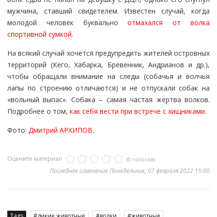
мужчина, ставший свидетелем. Известен случай, когда
молодой человек буквально
отмахался от волка
спортивной сумкой.
На всякий случай хочется предупредить жителей островных
территорий (Кего, Хабарка, Бревенник, Андрианов и др.),
чтобы обращали внимание на следы (собачья и волчья
лапы по строению отличаются) и не отпускали собак на
«вольный выпас». Собака – самая частая жертва волков.
Подробнее о том,
как себя вести при встрече с хищниками
.
Фото:
Дмитрий АРХИПОВ
.
Оцените материал
(0 голосов)
Последнее изменение Понедельник, 07 февраля 2022 15:00
Tags
дикие животные
волки
животные