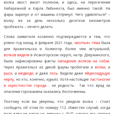
волка хвост висит поленом, и здесь, на пересечении
Набережной и Карла Либкнехта, был именно такой. На
фары зыркнул и от машины отпрянул. Чего удивляться? –
волку же за день несколько десятков километров
пробежать – нечего делать.
Слова заявителя косвенно подтверждаются и тем, что
ровно год назад, в феврале 2021 года,
«волчья» тема
была
для Архангельска и Холмогор более чем актуальной,
волков видели
в Исакогорском округе, на пр. Дзержинского,
были зафиксированы факты
нападения волков на собак
.
Через Архангельск из дикой фауны пробегали и
волки
, и
рыси
, и
медведи
, и даже
лось
. Видели даже
яйцекладущую
нерпу
, но это, конечно, курьёз. Хотя настоящие
ластоногие
в окрестностях города
- не редкость. Так что вряд ли
опасения горожанина оказались беспочвенны.
Поэтому если вы уверены, что увидели волка – стоит
сообщить об этом по номеру 112. Известен случай, когда
волк едва не напал на девушку с ДЦП, однако его спугнул