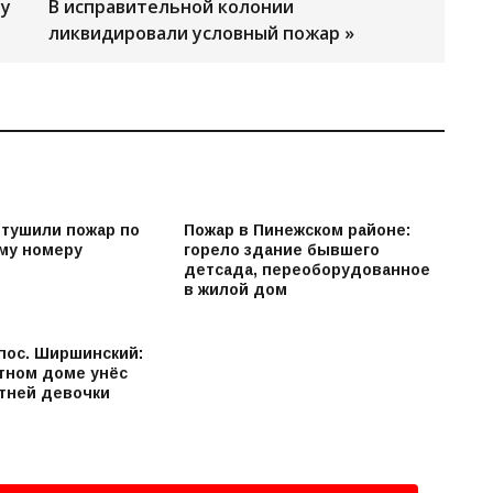
ру
В исправительной колонии
ликвидировали условный пожар »
 тушили пожар по
Пожар в Пинежском районе:
му номеру
горело здание бывшего
детсада, переоборудованное
в жилой дом
 пос. Ширшинский:
стном доме унёс
етней девочки