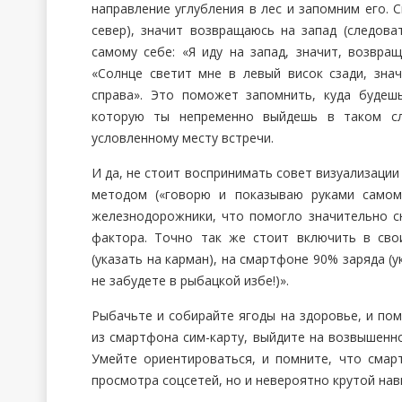
направление углубления в лес и запомним его. Ск
север), значит возвращаюсь на запад (следов
самому себе: «Я иду на запад, значит, возвра
«Солнце светит мне в левый висок сзади, зна
справа». Это поможет запомнить, куда будеш
которую ты непременно выйдешь в таком слу
условленному месту встречи.
И да, не стоит воспринимать совет визуализации
методом («говорю и показываю руками самом
железнодорожники, что помогло значительно с
фактора. Точно так же стоит включить в сво
(указать на карман), на смартфоне 90% заряда (у
не забудете в рыбацкой избе!)».
Рыбачьте и собирайте ягоды на здоровье, и пом
из смартфона сим-карту, выйдите на возвышенно
Умейте ориентироваться, и помните, что смарт
просмотра соцсетей, но и невероятно крутой нави