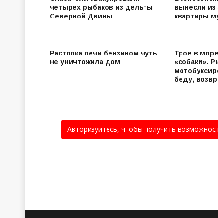
четырех рыбаков из дельты
вынесли из
Северной Двины
квартиры м
Растопка печи бензином чуть
Трое в море
не уничтожила дом
«собаки». Р
мотобуксир
беду, возв
Авторизуйтесь, чтобы получить возможнос