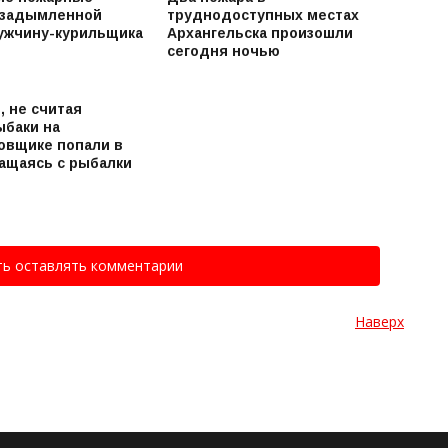
 задымленной
труднодоступных местах
ужчину-курильщика
Архангельска произошли
сегодня ночью
, не считая
ыбаки на
овщике попали в
ращаясь с рыбалки
ть оставлять комментарии
Наверх