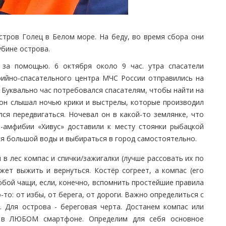
стров Голец в Белом море. На беду, во время сбора они
убине острова.
 за помощью. 6 октября около 9 час. утра спасатели
рийно-спасательного центра МЧС России отправились на
. Буквально час потребовался спасателям, чтобы найти на
 он слышал ночью крики и выстрелы, которые производил
ся передвигаться. Ночевал он в какой-то землянке, что
е-амфибии «Хивус» доставили к месту стоянки рыбацкой
я большой воды и выбираться в город самостоятельно.
 в лес компас и спички/зажигалки (лучше рассовать их по
ет выжить и вернуться. Костёр согреет, а компас (его
бой чащи, если, конечно, вспомнить простейшие правила
-то: от избы, от берега, от дороги. Важно определиться с
. Для острова - береговая черта. Достанем компас или
ь в ЛЮБОМ смартфоне. Определим для себя основное