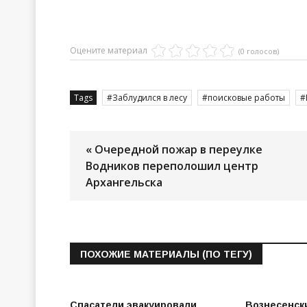
Оцените материал
(0 голосов)
Tags
Заблудился в лесу
поисковые работы
« Очередной пожар в переулке
Водников переполошил центр
Архангельска
ПОХОЖИЕ МАТЕРИАЛЫ (ПО ТЕГУ)
Спасатели эвакуировали
Вознесенск