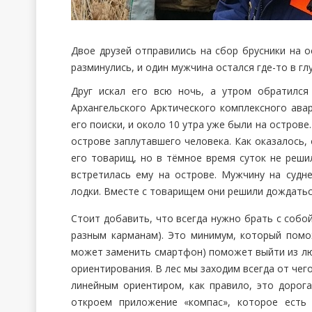
Двое друзей отправились на сбор брусники на о
разминулись, и один мужчина остался где-то в гл
Друг искал его всю ночь, а утром обратился
Архангельского Арктического комплексного ава
его поиски, и около 10 утра уже были на острове
острове заплутавшего человека. Как оказалось,
его товарищ, но в тёмное время суток не решил
встретилась ему на острове. Мужчину на судн
лодки. Вместе с товарищем они решили дождатьс
Стоит добавить, что всегда нужно брать с собой
разным карманам). Это минимум, который помож
может заменить смартфон) поможет выйти из лю
ориентирования. В лес мы заходим всегда от чего
линейным ориентиром, как правило, это дорога
откроем приложение «компас», которое ест