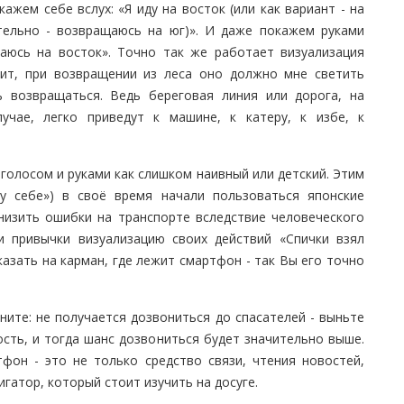
ажем себе вслух: «Я иду на восток (или как вариант - на
ательно - возвращаюсь на юг)». И даже покажем руками
щаюсь на восток». Точно так же работает визуализация
чит, при возвращении из леса оно должно мне светить
ь возвращаться. Ведь береговая линия или дорога, на
чае, легко приведут к машине, к катеру, к избе, к
 голосом и руками как слишком наивный или детский. Этим
у себе») в своё время начали пользоваться японские
низить ошибки на транспорте вследствие человеческого
и привычки визуализацию своих действий «Спички взял
казать на карман, где лежит смартфон - так Вы его точно
ните: не получается дозвониться до спасателей - выньте
сть, и тогда шанс дозвониться будет значительно выше.
фон - это не только средство связи, чтения новостей,
гатор, который стоит изучить на досуге.