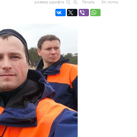
размер шрифта
Печать
Эл. почта