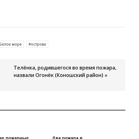
Белое море
острова
Телёнка, родившегося во время пожара,
назвали Огонёк (Коношский район) »
ие пожарные
Два пожара в