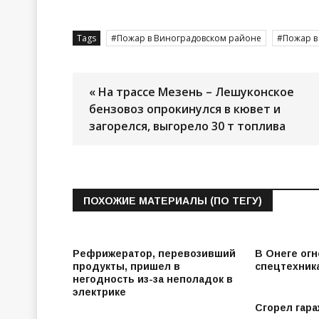
Tags
Пожар в Виноградовском районе
Пожар в
« На трассе Мезень – Лешуконское
бензовоз опрокинулся в кювет и
загорелся, выгорело 30 т топлива
ПОХОЖИЕ МАТЕРИАЛЫ (ПО ТЕГУ)
Рефрижератор, перевозивший
В Онеге ог
продукты, пришел в
спецтехник
негодность из-за неполадок в
электрике
Сгорел гара