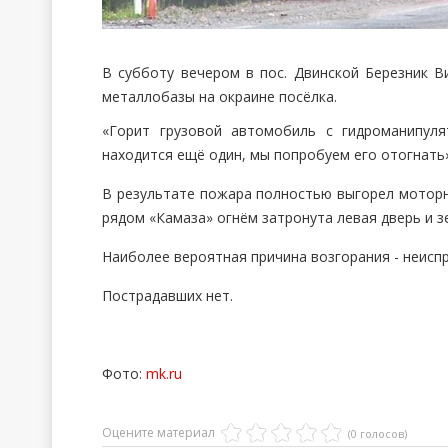
В субботу вечером в пос. Двинской Березник 
металлобазы на окраине посёлка.
«Горит грузовой автомобиль с гидроманипуля
находится ещё один, мы попробуем его отогнать»
В результате пожара полностью выгорел моторн
рядом «Камаза» огнём затронута левая дверь и з
Наиболее вероятная причина возгорания - неисп
Пострадавших нет.
Фото:
mk.ru
Оцените материал
(0 голосов)