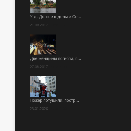
У д. Долгое в дельте Се…
21.08.2017
Rate: 3.63
Две женщины погибли, п…
27.08.2017
Rate: 5.00
Пожар потушили, постр…
23.01.2020
Rate: 2.00