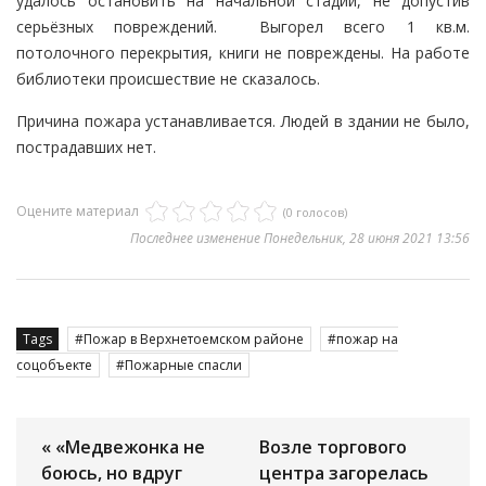
удалось остановить на начальной стадии, не допустив
серьёзных повреждений. Выгорел всего 1 кв.м.
потолочного перекрытия, книги не повреждены. На работе
библиотеки происшествие не сказалось.
Причина пожара устанавливается. Людей в здании не было,
пострадавших нет.
Оцените материал
(0 голосов)
Последнее изменение Понедельник, 28 июня 2021 13:56
Tags
Пожар в Верхнетоемском районе
пожар на
соцобъекте
Пожарные спасли
« «Медвежонка не
Возле торгового
боюсь, но вдруг
центра загорелась