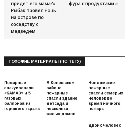
придет его мама?»
фура с продуктами »
Рыбак провел ночь
на острове по
соседству с
медведем
ПОХОЖИЕ МАТЕРИАЛЫ (ПО ТЕГУ)
Пожарные
В Коношском
Няндомские
эвакуировали
районе
пожарные
«КАМАЗ» и 5
пожарные
спасли семерых
газовых
спасли здание
человек во
баллонов из
детсада и
время ночного
горящего гаража
несколько
пожара
жилых домов
Двоих человек