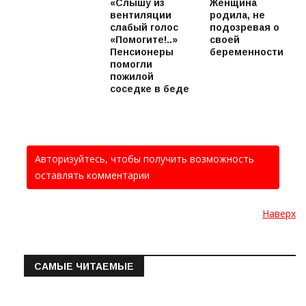
«Слышу из
Женщина
вентиляции
родила, не
слабый голос
подозревая о
«Помогите!..»
своей
Пенсионеры
беременности
помогли
пожилой
соседке в беде
Авторизуйтесь, чтобы получить возможность
оставлять комментарии
Наверх
САМЫЕ ЧИТАЕМЫЕ
Информация о состоянии операт…