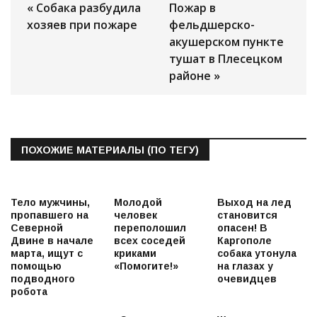
« Собака разбудила
Пожар в
хозяев при пожаре
фельдшерско-
акушерском пункте
тушат в Плесецком
районе »
ПОХОЖИЕ МАТЕРИАЛЫ (ПО ТЕГУ)
Тело мужчины,
Молодой
Выход на лед
пропавшего на
человек
становится
Северной
переполошил
опасен! В
Двине в начале
всех соседей
Каргополе
марта, ищут с
криками
собака утонула
помощью
«Помогите!»
на глазах у
подводного
очевидцев
робота