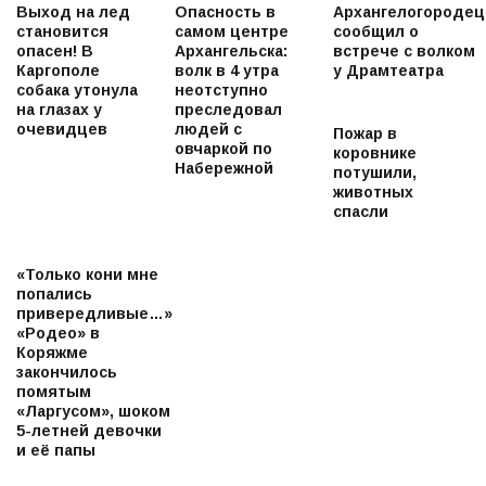
Выход на лед
Опасность в
Архангелогородец
становится
самом центре
сообщил о
опасен! В
Архангельска:
встрече с волком
Каргополе
волк в 4 утра
у Драмтеатра
собака утонула
неотступно
на глазах у
преследовал
очевидцев
людей с
Пожар в
овчаркой по
коровнике
Набережной
потушили,
животных
спасли
«Только кони мне
попались
привередливые…»
«Родео» в
Коряжме
закончилось
помятым
«Ларгусом», шоком
5-летней девочки
и её папы