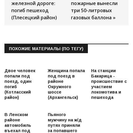
железной дороге:
пожарные вынесли
погиб пешеход
три 50-литровых
(Плесецкий район)
газовых баллона »
ПОХОЖИЕ МАТЕРИАЛЫ (ПО ТЕГУ)
Двое человек
Женщина попала
На станции
попали под
под поезд в
Бакарица -
поезд, один
районе
происшествие с
погиб
Окружного
участием
(Котласский
шоссе
локомотива и
район)
(Архангельск)
пешехода
В Ленском
Пьяного
районе
мужчину на ж/д
автомобиль
путях приняли
въехал под
за попавшего