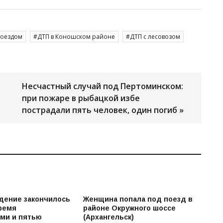
поездом
ДТП в Коношском районе
ДТП с лесовозом
Несчастный случай под Пертоминском:
при пожаре в рыбацкой избе
пострадали пять человек, один погиб »
дение закончилось
Женщина попала под поезд в
тремя
районе Окружного шоссе
ми и пятью
(Архангельск)