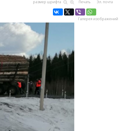
размер шрифта
Печать
Эл. почта
Галерея изображений