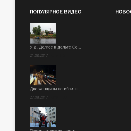
ПОПУЛЯРНОЕ ВИДЕО
НОВО
У д. Долгое в дельте Се…
21.08.2017
Rate: 3.63
Две женщины погибли, п…
27.08.2017
Rate: 5.00
Пожар потушили, постр…