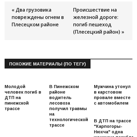
« Два грузовика
Происшествие на
повреждены огнем в
железной дороге:
Плесецком районе
погиб пешеход
(Плесецкий район) »
ПОХОЖИЕ МАТЕРИАЛЫ (ПО ТЕГУ)
Молодой
В Пинежском
Мужчина утонул
человек погиб в
районе
в карстовом
ДТП на
водитель
провале вместе
пинежской
лесовоза
с автомобилем
трассе
получил травмы
на
технологической
В ДТП на трассе
трассе
"Карпогоры-
Нюхча" одна