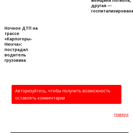
женщина погибла,
другая —
госпитализирован
Ночное ДТП на
трассе
«Карпогоры-
Нюхча»:
пострадал
водитель
грузовика
Авторизуйтесь, чтобы получить возможность
оставлять комментарии
Наверх