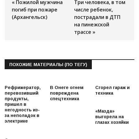
« Пожилой мужчина
Три человека, в том
погиб при пожаре
числе ребенок,
(Архангельск)
пострадали в ДТП
на пинежской
трассе »
ПОХОЖИЕ МАТЕРИАЛЫ (ПО ТЕГУ)
Рефрижератор,
В Онеге огнем
Сгорел гараж и
перевозивший
повреждена
техника
продукты,
спецтехника
пришел в
негодность из-
«Мазда»
за неполадок в
выгорела на
электрике
глазах хозяйки