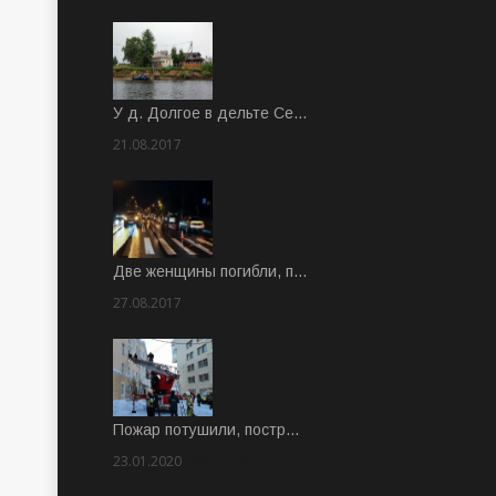
У д. Долгое в дельте Се…
21.08.2017
Rate: 3.63
Две женщины погибли, п…
27.08.2017
Rate: 5.00
Пожар потушили, постр…
23.01.2020
Rate: 2.00