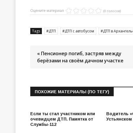
Оцените материал
(0 голосов)
Tags
ДТП
ДТП с автобусом
ДТП в Архангель
« Пенсионер погиб, застряв между
берёзами на своём дачном участке
ПОХОЖИЕ МАТЕРИАЛЫ (ПО ТЕГУ)
Если ты стал участником или
Водитель «
очевидцем ДТП. Памятка от
Устьянском
Службы-112