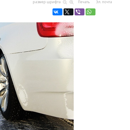
размер шрифта
Печать
Эл. почта