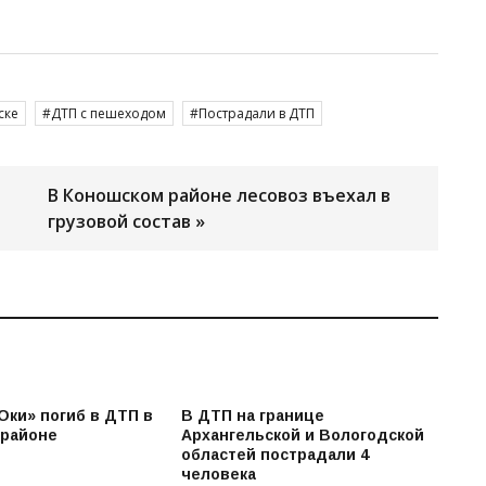
ске
ДТП с пешеходом
Пострадали в ДТП
В Коношском районе лесовоз въехал в
грузовой состав »
Оки» погиб в ДТП в
В ДТП на границе
 районе
Архангельской и Вологодской
областей пострадали 4
человека