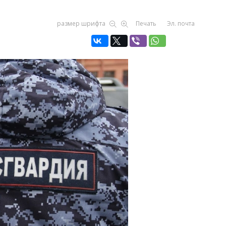
размер шрифта
Печать
Эл. почта