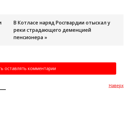
и
В Котласе наряд Росгвардии отыскал у
реки страдающего деменцией
пенсионера »
ть оставлять комментарии
Наверх