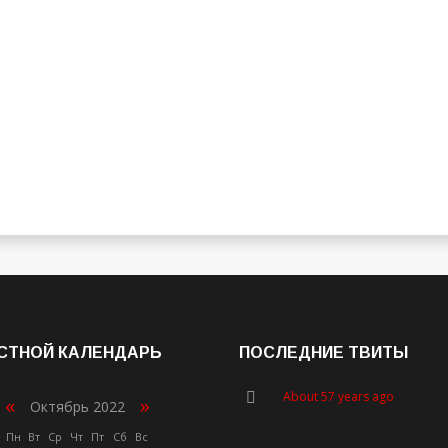
СТНОЙ КАЛЕНДАРЬ
ПОСЛЕДНИЕ ТВИТЫ
About 57 years ago
«
»
Октябрь 2022
Пн
Вт
Ср
Чт
Пт
Сб
Вс