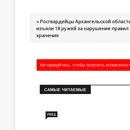
« Росгвардейцы Архангельской област
изъяли 18 ружей за нарушение правил
хранения
Авторизуйтесь, чтобы получить возможнос
САМЫЕ ЧИТАЕМЫЕ
Информация о состоянии
операт…
УМВД