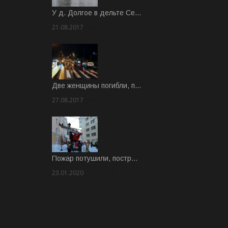
У д. Долгое в дельте Се…
21.08.2017
Rate: 3.63
Две женщины погибли, п…
27.08.2017
Rate: 5.00
Пожар потушили, постр…
23.01.2020
Rate: 2.00