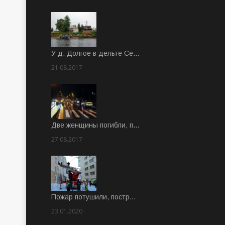
У д. Долгое в дельте Се…
21.08.2017
Rate: 3.63
Две женщины погибли, п…
27.08.2017
Rate: 5.00
Пожар потушили, постр…
23.01.2020
Rate: 2.00