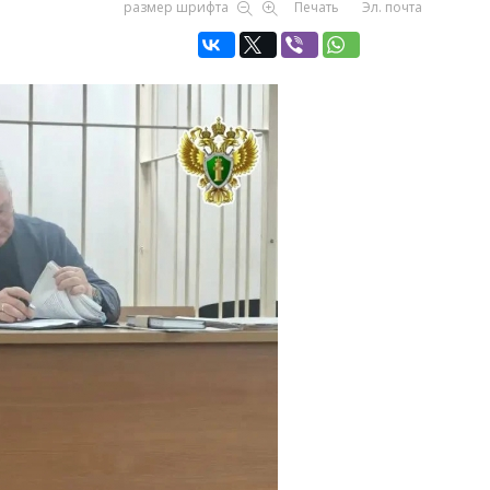
размер шрифта
Печать
Эл. почта