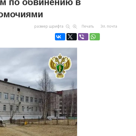
ом по обвинению в
номочиями
размер шрифта
Печать
Эл. почта