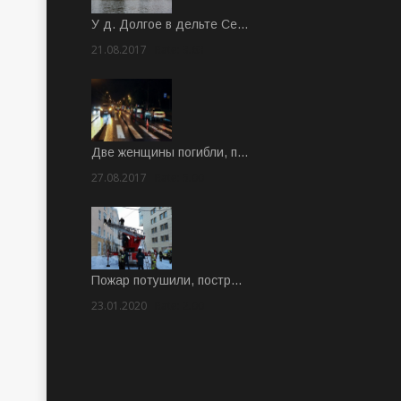
У д. Долгое в дельте Се…
21.08.2017
Rate: 3.63
Две женщины погибли, п…
27.08.2017
Rate: 5.00
Пожар потушили, постр…
23.01.2020
Rate: 2.00