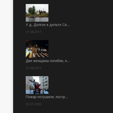
У д. Долгое в дельте Се…
21.08.2017
Rate: 3.63
Две женщины погибли, п…
27.08.2017
Rate: 5.00
Пожар потушили, постр…
23.01.2020
Rate: 2.00