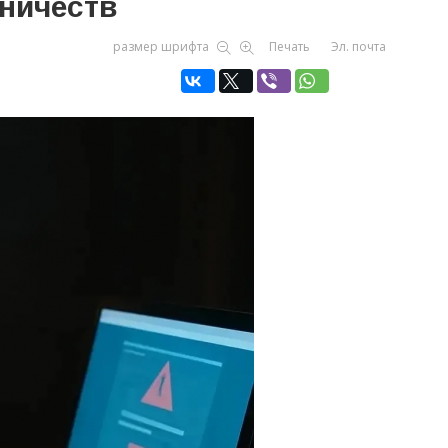
ничеств
размер шрифта
Печать
Эл. почта