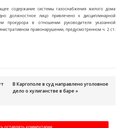
жащее содержание системы газоснабжения жилого дома
одно должностное лицо привлечено к дисциплинарной
ием прокурора в отношении руководителя указанной
нистративном правонарушении, предусмотренном ч. 2 ст.
ут
В Каргополе в суд направлено уголовное
дело о хулиганстве в баре »
ть оставлять комментарии