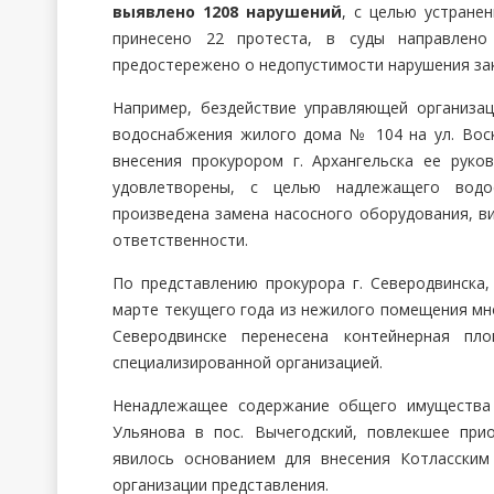
выявлено 1208 нарушений
, с целью устране
принесено 22 протеста, в суды направлено 
предостережено о недопустимости нарушения за
Например, бездействие управляющей организа
водоснабжения жилого дома № 104 на ул. Воск
внесения прокурором г. Архангельска ее руко
удовлетворены, с целью надлежащего водо
произведена замена насосного оборудования, в
ответственности.
По представлению прокурора г. Северодвинска
марте текущего года из нежилого помещения мно
Северодвинске перенесена контейнерная пл
специализированной организацией.
Ненадлежащее содержание общего имущества
Ульянова в пос. Вычегодский, повлекшее при
явилось основанием для внесения Котласски
организации представления.