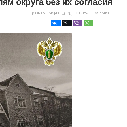
лям округа без их согласия
размер шрифта
Печать
Эл. почта