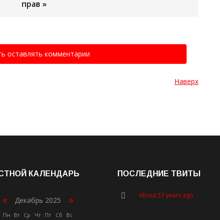
прав »
ть оставлять комментарии
Наверх
СТНОЙ КАЛЕНДАРЬ
ПОСЛЕДНИЕ ТВИТЫ
About 57 years ago
«
»
Декабрь 2025
Пн
Вт
Ср
Чт
Пт
Сб
Вс