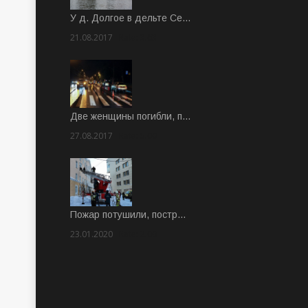
У д. Долгое в дельте Се…
21.08.2017
Rate: 3.63
Две женщины погибли, п…
27.08.2017
Rate: 5.00
Пожар потушили, постр…
23.01.2020
Rate: 2.00