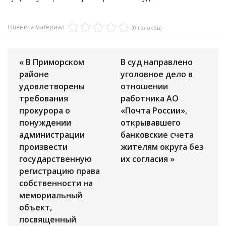
Оцените материал
(0 голосов)
« В Приморском
В суд направлено
районе
уголовное дело в
удовлетворены
отношении
требования
работника АО
прокурора о
«Почта России»,
понуждении
открывавшего
администрации
банковские счета
произвести
жителям округа без
государственную
их согласия »
регистрацию права
собственности на
мемориальный
объект,
посвященный