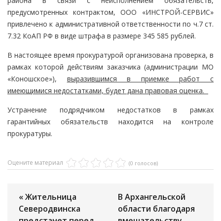
района в связи с неисполнением обязательств,
предусмотренных контрактом, ООО «ИНСТРОЙ-СЕРВИС»
привлечено к административной ответственности по ч.7 ст.
7.32 КоАП РФ в виде штрафа в размере 345 585 рублей.
В настоящее время прокуратурой организована проверка, в
рамках которой действиям заказчика (администрации МО
«Коношское»),
выразившимся в приемке работ с
имеющимися недостатками, будет дана правовая оценка.
Устранение подрядчиком недостатков в рамках
гарантийных обязательств находится на контроле
прокуратуры.
Оцените материал
(0 голосов)
« Жительница
В Архангельской
Северодвинска
области благодаря
предстанет перед
вмешательству