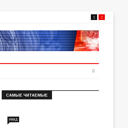
САМЫЕ ЧИТАЕМЫЕ
Информация о состоянии
операт…
УМВД