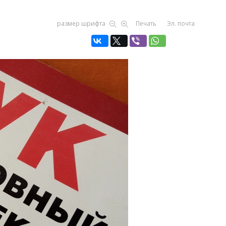
размер шрифта
Печать
Эл. почта