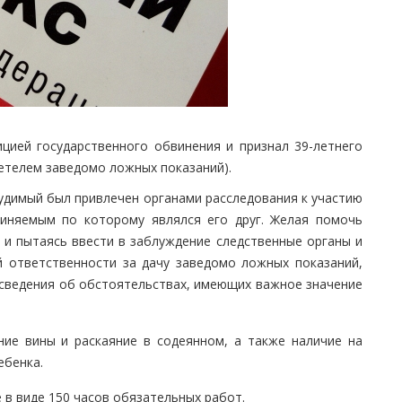
ицией государственного обвинения и признал 39-летнего
идетелем заведомо ложных показаний).
судимый был привлечен органами расследования к участию
виняемым по которому являлся его друг. Желая помочь
 и пытаясь ввести в заблуждение следственные органы и
й ответственности за дачу заведомо ложных показаний,
сведения об обстоятельствах, имеющих важное значение
ние вины и раскаяние в содеянном, а также наличие на
ебенка.
 в виде 150 часов обязательных работ.