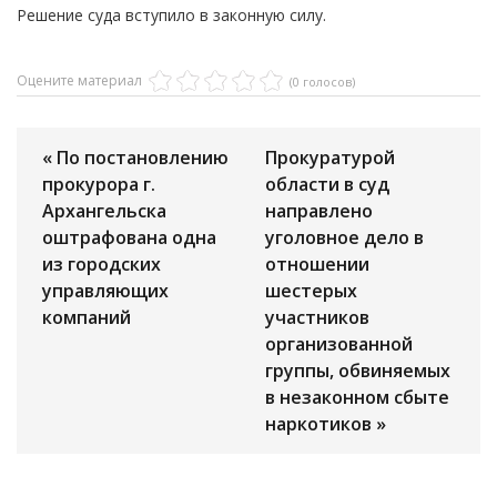
Решение суда вступило в законную силу.
Оцените материал
(0 голосов)
« По постановлению
Прокуратурой
прокурора г.
области в суд
Архангельска
направлено
оштрафована одна
уголовное дело в
из городских
отношении
управляющих
шестерых
компаний
участников
организованной
группы, обвиняемых
в незаконном сбыте
наркотиков »