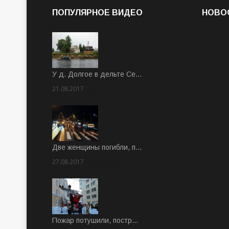
ПОПУЛЯРНОЕ ВИДЕО
НОВО
У д. Долгое в дельте Се…
21.08.2017
Rate: 3.63
Две женщины погибли, п…
27.08.2017
Rate: 5.00
Пожар потушили, постр…