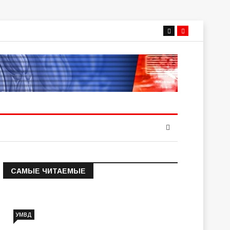
САМЫЕ ЧИТАЕМЫЕ
Информация о состоянии
операт…
УМВД