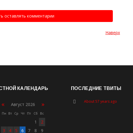
ть оставлять комментарии
Наверх
СТНОЙ КАЛЕНДАРЬ
ПОСЛЕДНИЕ ТВИТЫ
About 57 years ago
«
»
Август 2026
Пн
Вт
Ср
Чт
Пт
Сб
Вс
1
2
3
4
5
6
7
8
9