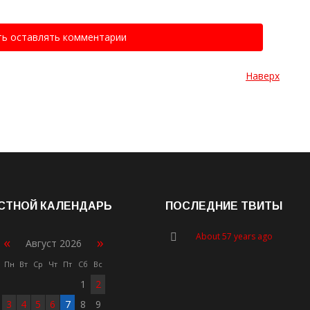
ть оставлять комментарии
Наверх
СТНОЙ КАЛЕНДАРЬ
ПОСЛЕДНИЕ ТВИТЫ
About 57 years ago
«
»
Август 2026
Пн
Вт
Ср
Чт
Пт
Сб
Вс
1
2
3
4
5
6
7
8
9