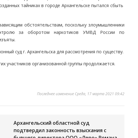
созданных тайниках в городе Архангельске пытался сбыть
езависящим обстоятельствам, поскольку злоумышленники
онтролю за оборотом наркотиков УМВД России по
изъяты.
нный суд г. Архангельска для рассмотрения по существу.
гих участников организованной группы продолжается.
Последнее изменение Среда, 17 марта 2021 09:42
Архангельский областной суд
подтвердил законность взыскания с
бывшего директора ООО «Леро» Романа