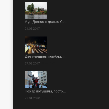
У д. Долгое в дельте Се…
21.08.2017
Rate: 3.63
Две женщины погибли, п…
27.08.2017
Rate: 5.00
Пожар потушили, постр…
23.01.2020
Rate: 2.00