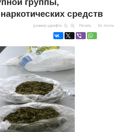
упной группы,
наркотических средств
размер шрифта
Печать
Эл. почта