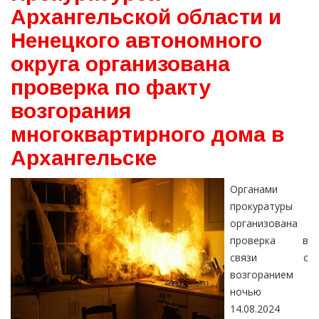
Архангельской области и
Ненецкого автономного
округа организована
проверка по факту
возгорания
многоквартирного дома в
Архангельске
Органами
прокуратуры
организована
проверка в
связи с
возгоранием
ночью
14.08.2024