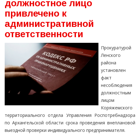
должностное лицо
привлечено к
административной
ответственности
Прокуратурой
Ленского
района
установлен
факт
несоблюдения
должностным
лицом
Коряжемского
территориального отдела Управления Роспотребнадзора
по Архангельской области срока проведения внеплановой
выездной проверки индивидуального предпринимателя.