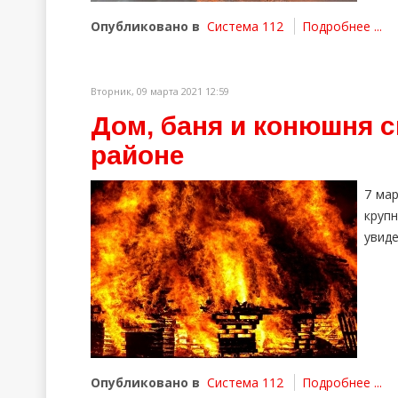
Опубликовано в
Система 112
Подробнее ...
Вторник, 09 марта 2021 12:59
Дом, баня и конюшня с
районе
7 ма
круп
увид
Опубликовано в
Система 112
Подробнее ...