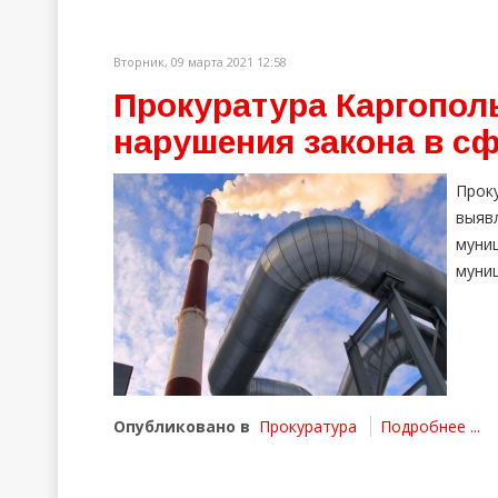
Вторник, 09 марта 2021 12:58
Прокуратура Каргопол
нарушения закона в с
Прок
выяв
мун
муни
Опубликовано в
Прокуратура
Подробнее ...