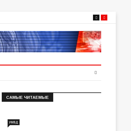
САМЫЕ ЧИТАЕМЫЕ
Информация о состоянии
операт…
УМВД