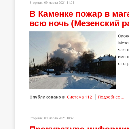
Вторник, 09 марта 2021 11:01
В Каменке пожар в маг
всю ночь (Мезенский р
Около
Мезен
част
именн
отог
Опубликовано в
Система 112
Подробнее ...
Вторник, 09 марта 2021 10:43