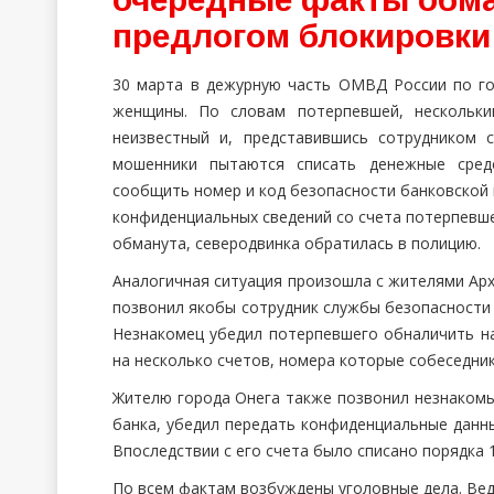
предлогом блокировки
30 марта в дежурную часть ОМВД России по го
женщины. По словам потерпевшей, нескольк
неизвестный и, представившись сотрудником 
мошенники пытаются списать денежные средс
сообщить номер и код безопасности банковской 
конфиденциальных сведений со счета потерпевше
обманута, северодвинка обратилась в полицию.
Аналогичная ситуация произошла с жителями Арх
позвонил якобы сотрудник службы безопасности б
Незнакомец убедил потерпевшего обналичить на
на несколько счетов, номера которые собеседник
Жителю города Онега также позвонил незнакомы
банка, убедил передать конфиденциальные данн
Впоследствии с его счета было списано порядка 
По всем фактам возбуждены уголовные дела. Вед