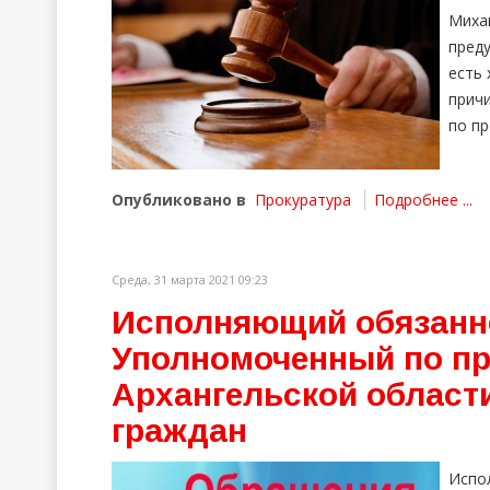
Миха
пред
есть
прич
по пр
Опубликовано в
Прокуратура
Подробнее ...
Среда, 31 марта 2021 09:23
Исполняющий обязанно
Уполномоченный по пр
Архангельской област
граждан
Испо