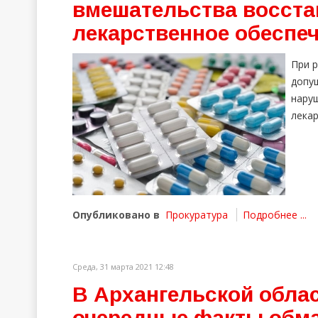
вмешательства восста
лекарственное обеспе
При 
допу
нару
лека
Опубликовано в
Прокуратура
Подробнее ...
Среда, 31 марта 2021 12:48
В Архангельской обла
очередные факты обма