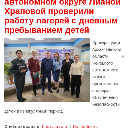
автономном округе Лианой
Храповой проверили
работу лагерей с дневным
пребыванием детей
Прокуратурой
Архангельской
области и
Ненецкого
автономного
округа
организована
проверка
обеспечения
безопасности
детей в каникулярный период.
Опубликовано в
Прокуратура
Подробнее ...