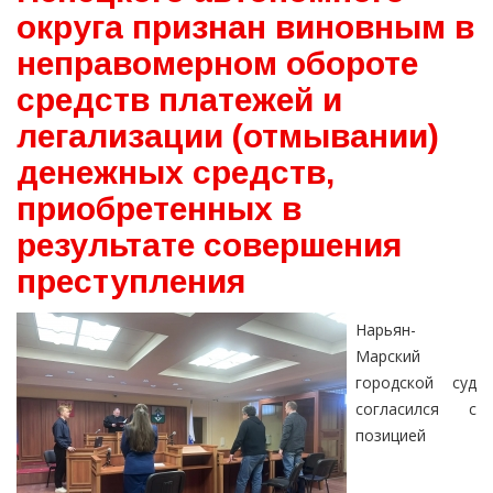
округа признан виновным в
неправомерном обороте
средств платежей и
легализации (отмывании)
денежных средств,
приобретенных в
результате совершения
преступления
Нарьян-
Марский
городской суд
согласился с
позицией