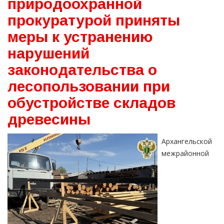
природоохранной
прокуратурой приняты
меры к устранению
нарушений
законодательства о
лесопользовании при
обустройстве складов
древесины
Архангельской
межрайонной