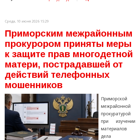
Среда, 10 июня 2026 15:29
Приморским межрайонным
прокурором приняты меры
к защите прав многодетной
матери, пострадавшей от
действий телефонных
мошенников
Приморской
межрайонной
прокуратурой
при изучении
материалов
дела