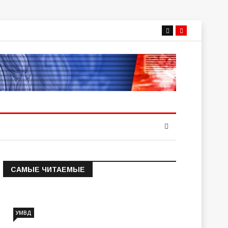
САМЫЕ ЧИТАЕМЫЕ
Информация о состоянии
операт…
УМВД