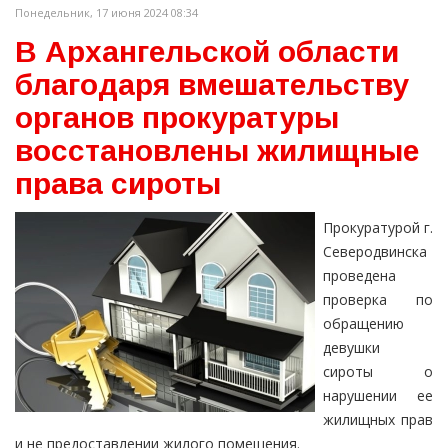
Понедельник, 17 июня 2024 08:34
В Архангельской области
благодаря вмешательству
органов прокуратуры
восстановлены жилищные
права сироты
Прокуратурой г.
Северодвинска
проведена
проверка по
обращению
девушки
сироты о
нарушении ее
жилищных прав
и не предоставлении жилого помещения.