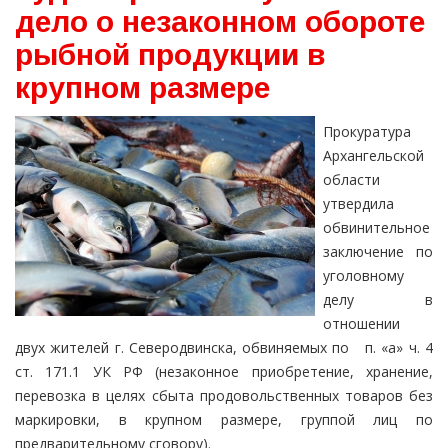
дело о незаконном обороте
рыбной продукции в
крупном размере
Прокуратура
Архангельской
области
утвердила
обвинительное
заключение по
уголовному
делу в
отношении
двух жителей г. Северодвинска, обвиняемых по п. «а» ч. 4
ст. 171.1 УК РФ (незаконное приобретение, хранение,
перевозка в целях сбыта продовольственных товаров без
маркировки, в крупном размере, группой лиц по
предварительному сговору).