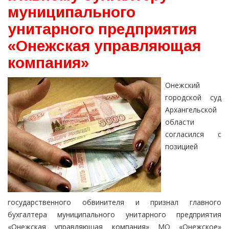
муниципального
унитарного предприятия
«Онежская управляющая
компания»
Онежский
городской суд
Архангельской
области
согласился с
позицией
государственного обвинителя и признал главного
бухгалтера муниципального унитарного предприятия
«Онежская управляющая компания» МО «Онежское»